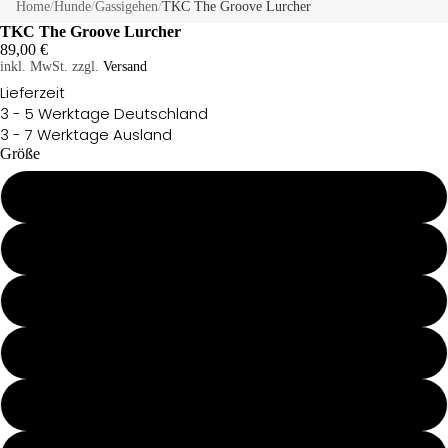
Home
/
Hunde
/
Gassigehen
/
TKC The Groove Lurcher
TKC The Groove Lurcher
89,00 €
inkl. MwSt. zzgl.
Versand
Lieferzeit
3 - 5 Werktage Deutschland
3 - 7 Werktage Ausland
Größe
12"
14"
16"
Hunde
18"
20"