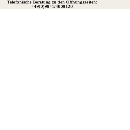
Telefonische Beratung zu den Öffnungszeiten:
Telefonische Beratung zu den Öffnungszeiten:
+49(0)9941/4009120
+49(0)9941/4009120