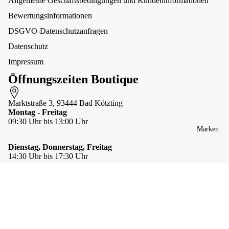
Allgemeine Geschäftsbedingungen und Kundeninformationen
Ta
ma
Socken
ubä
tte
Bewertungsinformationen
nde
n
r
DSGVO-Datenschutzanfragen
Accessoi
Un
res
Ma
ter
Datenschutz
rtin
we
Börsen &
Impressum
gal
gs
Mappen
e
Öffnungszeiten Boutique
Gürtel
&
Zu
Handschu
gst
Marktstraße 3, 93444 Bad Kötzting
he &
Montag - Freitag
op
Stulpen
09:30 Uhr bis 13:00 Uhr
p
Mützen &
Marken
Per
Stirnbänd
len
Dienstag, Donnerstag, Freitag
er
hal
14:30 Uhr bis 17:30 Uhr
Schals &
sbä
Tücher
nde
Samstag
r
Taschen-
09:30 Uhr bis 12:30 Uhr
&
Te
89,00 €
Schlüssela
xtil
nhänger
hal
GUTSCHEINE
ab 10 € (auch online)
sbä
Taschen &