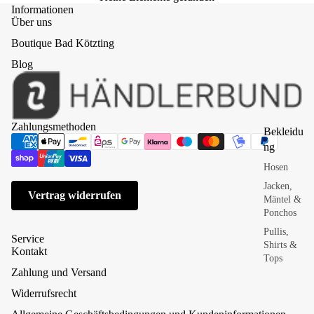
nter
Informationen
Bul
Über uns
ly-
Boutique Bad Kötzting
Lin
e
Blog
Ga
Ru
ssi
he
ge
pol
Zahlungsmethoden
Bekleidu
he
Ku
ng
n
sch
Hosen
elb
Au
ette
Jacken,
fbe
Vertrag widerrufen
n
Mäntel &
wa
Ponchos
hru
Ku
ng
sch
Pullis,
Service
eld
Shirts &
Fle
Kontakt
eck
Tops
cht
en
Zahlung und Versand
we
Röcke &
rk
Lie
Kleider
Widerrufsrecht
&
ge
Schuhe &