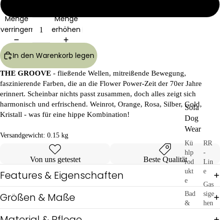
22"
Menge
Menge
verringern
erhöhen
In den Warenkorb legen
THE GROOVE
- fließende Wellen, mitreißende Bewegung,
faszinierende Farben, die an die Flower Power-Zeit der 70er Jahre
erinnert. Scheinbar nichts passt zusammen, doch alles zeigt sich
harmonisch und erfrischend. Weinrot, Orange, Rosa, Silber, Gold,
Sofa
Kristall - was für eine hippe Kombination!
Dog
Wear
Versandgewicht:
0.15 kg
Kü
RR
hlp
-
Von uns getestet
Beste Qualität
rod
Lin
ukt
e
Features & Eigenschaften
e
Gas
Bad
sige
Größen & Maße
&
hen
Unt
SD
Material & Pflege