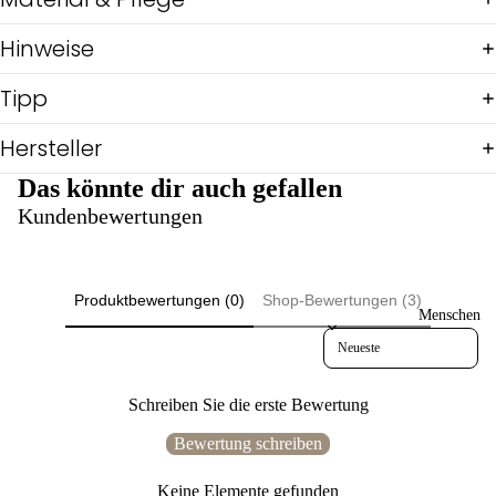
erw
W
äsc
Hinweise
he
Pul
Tipp
lis
&
Shi
Hersteller
rts
Das könnte dir auch gefallen
Ov
eral
Kundenbewertungen
ls
Reg
en
Produktbewertungen (0)
Shop-Bewertungen (3)
Sch
Menschen
icki
Sort reviews by
mic
ki
Schreiben Sie die erste Bewertung
Üb
erg
Bewertung schreiben
ang
Wi
Keine Elemente gefunden