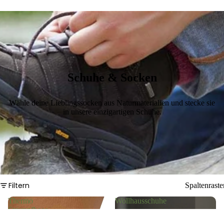
Schuhe & Socken
Wähle deine Lieblingssocken aus Naturmaterialien und stecke sie
in unsere einzigartigen Schuhe.
Filtern
Spaltenraste
Thermo
Wollhausschuhe
Strumpfhose
aus