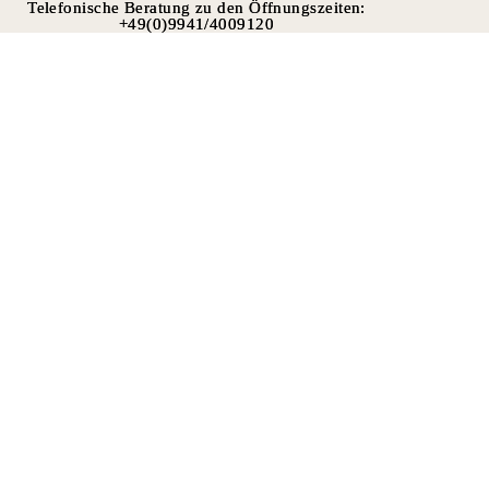
Telefonische Beratung zu den Öffnungszeiten:
Telefonische Beratung zu den Öffnungszeiten:
+49(0)9941/4009120
+49(0)9941/4009120