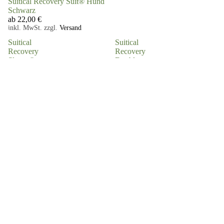
Suitical Recovery Suit® Hund
Schwarz
ab 22,00 €
inkl. MwSt. zzgl.
Versand
Suitical
Suitical
Recovery
Recovery
Sleeve®
Double
Hund
Sleeve®
Hund