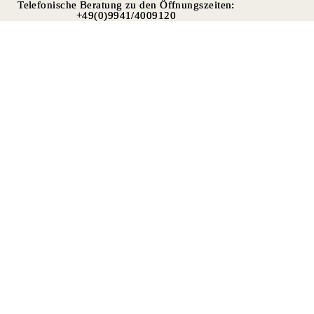
Telefonische Beratung zu den Öffnungszeiten:
Telefonische Beratung zu den Öffnungszeiten:
+49(0)9941/4009120
+49(0)9941/4009120