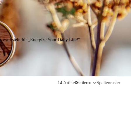
 eydl steht für „Energize Your Daily Life!“
14 Artikel
Spaltenraster
Sortieren