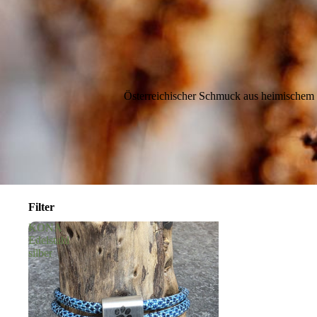
Österreichischer Schmuck aus heimischem Nu
Filter
KONA
Edelstahl
silber