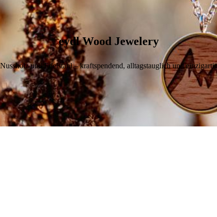
eydl Wood Jewelery
ssholz und Edelstahl – kraftspendend, alltagstauglich und einzigartig.