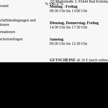
Marktstraße 3, 93444 Bad Kötztin
% SALE %
MATT
rsand
Montag - Freitag
09:30 Uhr bis 13:00 Uhr
Maul
Mein Galgo
chäftsbedingungen und
Dienstag, Donnerstag, Freitag
Mellow Concept Store
tionen
14:30 Uhr bis 17:30 Uhr
Moshiki
rmationen
Nijens
chutzanfragen
Samstag
09:30 Uhr bis 12:30 Uhr
North Sheep
Orbiloc
Owney
GUTSCHEINE
ab 10 € (auch online
Paws & Patch
Pomppa
Qchefs
Mehr
Rukka
Sofa Dog Wear
Suitical
TKC Massai