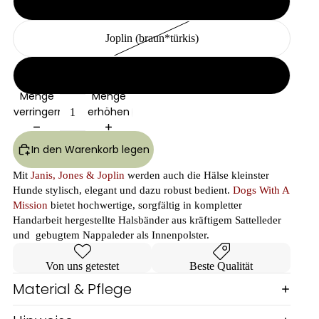
Jones (blau*orange)
Joplin (braun*türkis)
Janis (türkis*braun)
Menge
Menge
verringern
erhöhen
In den Warenkorb legen
Mit
Janis, Jones & Joplin
werden auch die Hälse kleinster
Hunde stylisch, elegant und dazu robust bedient.
Dogs With A
Mission
bietet hochwertige, sorgfältig in kompletter
Handarbeit hergestellte Halsbänder aus kräftigem Sattelleder
und gebugtem Nappaleder als Innenpolster.
Von uns getestet
Beste Qualität
Material & Pflege