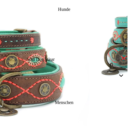
Hunde
Sofa Dog Wear
Kühlprodukte
RR-Line
Bad & Unterwäsche
Gassigehen SDW
Pullis & Shirts
Overalls
Regen
Menschen
Schickimicki
Übergang
Winter