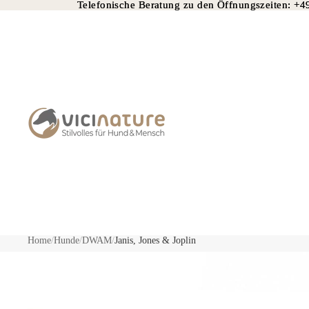
Telefonische Beratung zu den Öffnungszeiten:
Telefonische Beratung zu den Öffnungszeiten: +
+4
Home
/
Hunde
/
DWAM
/
Janis, Jones & Joplin