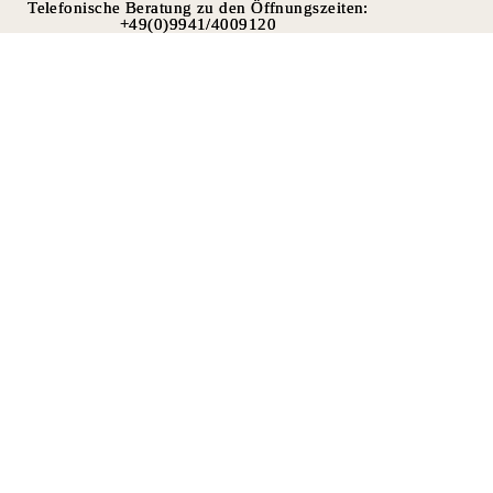
Telefonische Beratung zu den Öffnungszeiten:
Telefonische Beratung zu den Öffnungszeiten:
+49(0)9941/4009120
+49(0)9941/4009120