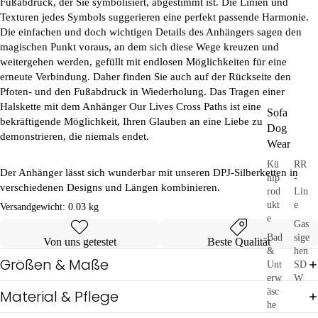
Fußabdruck, der Sie symbolisiert, abgestimmt ist. Die Linien und
Texturen jedes Symbols suggerieren eine perfekt passende Harmonie.
Die einfachen und doch wichtigen Details des Anhängers sagen den
magischen Punkt voraus, an dem sich diese Wege kreuzen und
weitergehen werden, gefüllt mit endlosen Möglichkeiten für eine
erneute Verbindung. Daher finden Sie auch auf der Rückseite den
Pfoten- und den Fußabdruck in Wiederholung. Das Tragen einer
Halskette mit dem Anhänger
Our Lives Cross Paths
ist eine
Sofa
bekräftigende Möglichkeit, Ihren Glauben an eine Liebe zu
Dog
demonstrieren, die niemals endet.
Wear
Kü
RR
Der Anhänger lässt sich wunderbar mit unseren DPJ-Silberketten in
hlp
-
verschiedenen Designs und Längen kombinieren.
rod
Lin
ukt
e
Versandgewicht:
0.03 kg
e
Gas
Bad
sige
Von uns getestet
Beste Qualität
&
hen
Größen & Maße
Unt
SD
erw
W
äsc
Material & Pflege
he