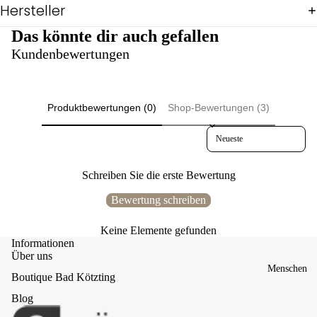
Pul
Hersteller
lis
Das könnte dir auch gefallen
&
Shi
Kundenbewertungen
rts
Ov
eral
ls
Produktbewertungen (0)
Shop-Bewertungen (3)
Reg
Sort reviews by
en
Sch
icki
Schreiben Sie die erste Bewertung
mic
ki
Bewertung schreiben
Üb
Keine Elemente gefunden
erg
Informationen
ang
Über uns
Wi
Menschen
Boutique Bad Kötzting
nter
Bul
Blog
ly-