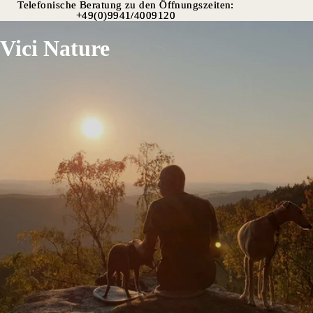
Telefonische Beratung zu den Öffnungszeiten:
Telefonische Beratung zu den Öffnungszeiten:
+49(0)9941/4009120
+49(0)9941/4009120
Vici Nature