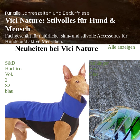
Für alle Jahreszeiten und Bedürfnisse
Vici Nature: Stilvolles für Hund &
Mensch
Fachgeschäft für natürliche, sinn- und stilvolle Accessoires für
Hunde und aktive Menschen.
Neuheiten bei Vici Nature
Alle anzeigen
S&D
Anhänger
Hachico
Herz
Vol.
Glas
2
S2
blau