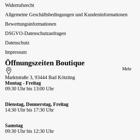
nde
n
deln &
Widerrufsrecht
r
Guru
Schließen
Un
Allgemeine Geschäftsbedingungen und Kundeninformationen
Ma
ter
Horst on
Armbände
rtin
we
Fire
r
Bewertungsinformationen
gal
gs
inter Art
Edle
e
DSGVO-Datenschutzanfragen
Steine
&
Kay Line
Datenschutz
Zu
Ohrringe
Lills
gst
Impressum
Ringe
MATT
op
Öffnungszeiten Boutique
p
Maul
Charman
Mehr
Per
Mein
t
len
Marktstraße 3, 93444 Bad Kötzting
Galgo
hal
Montag - Freitag
Figuren &
Mellow
09:30 Uhr bis 13:00 Uhr
sbä
Skulpture
Concept
nde
n
Store
r
Dienstag, Donnerstag, Freitag
Kleine
Moshiki
Te
14:30 Uhr bis 17:30 Uhr
Geschenki
xtil
Nijens
deen
hal
North
Samstag
Schmunze
sbä
Sheep
09:30 Uhr bis 12:30 Uhr
lecke
nde
r
Orbiloc
Schönes