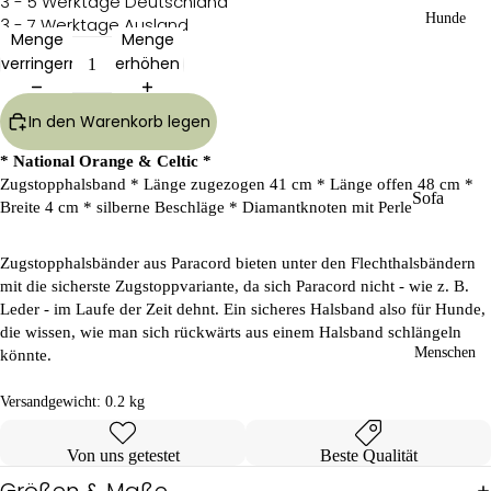
3 - 5 Werktage Deutschland
Hunde
3 - 7 Werktage Ausland
Menge
Menge
verringern
erhöhen
In den Warenkorb legen
* National Orange & Celtic *
Zugstopphalsband * Länge zugezogen 41 cm * Länge offen 48 cm *
Sofa
Breite 4 cm * silberne Beschläge * Diamantknoten mit Perle
Dog
Wear
Zugstopphalsbänder aus Paracord bieten unter den Flechthalsbändern
Kü
RR
mit die sicherste Zugstoppvariante, da sich Paracord nicht - wie z. B.
hlp
-
Leder - im Laufe der Zeit dehnt. Ein sicheres Halsband also für Hunde,
rod
Lin
die wissen, wie man sich rückwärts aus einem Halsband schlängeln
ukt
e
Menschen
könnte.
e
Gas
Bad
sige
Versandgewicht:
0.2 kg
&
hen
Unt
SD
erw
W
Von uns getestet
Beste Qualität
äsc
Größen & Maße