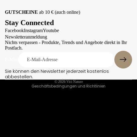
Zuhause
Wi
Owney
GUTSCHEINE
ab 10 € (auch online)
nd
Paws &
hu
Patch
Stay Connected
nd
Pomppa
hal
Facebook
Instagram
Youtube
Datenschutzerklärung
sbä
Newsletteranmeldung
Qchefs
nde
Kontaktinformationen
Nichts verpassen - Produkte, Trends und Angebote direkt in Ihr
Rukka
r
Postfach.
Impressum
Sofa Dog
We
Versand
E-Mail
Wear
iter
e
AGB
Suitical
Sie können den Newsletter jederzeit kostenlos
Hal
abbestellen.
Widerrufsrecht
TKC
sbä
© 2026
Vici Nature
Massai
nde
Geschäftsbedingungen und Richtlinien
William
r
Walker
Ge
Woolly
sch
Wolf
irre
Zedan
Lei
nen