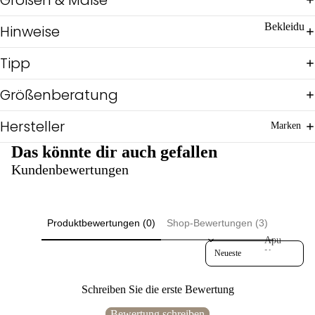
he
Pul
Bekleidu
Hinweise
lis
ng
&
Tipp
Shi
Hosen
rts
Jacken,
Größenberatung
Ov
Mäntel &
eral
Ponchos
ls
Hersteller
Marken
Pullis,
Reg
Shirts &
Das könnte dir auch gefallen
en
Tops
Kundenbewertungen
Sch
Röcke &
icki
Kleider
mic
Schuhe &
ki
Socken
Produktbewertungen (0)
Shop-Bewertungen (3)
Üb
Apu
erg
Sort reviews by
Accessoi
Kuntur
ang
res
Artisan
Wi
Communit
Börsen &
Schreiben Sie die erste Bewertung
nter
y
Mappen
Bul
Bewertung schreiben