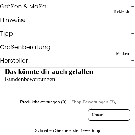
he
Größen & Maße
Pul
Bekleidu
lis
ng
Hinweise
&
Shi
Hosen
Tipp
rts
Jacken,
Ov
Mäntel &
Größenberatung
eral
Ponchos
ls
Marken
Pullis,
Hersteller
Reg
Shirts &
en
Tops
Das könnte dir auch gefallen
Sch
Röcke &
Kundenbewertungen
icki
Kleider
mic
Schuhe &
ki
Socken
Üb
Produktbewertungen (0)
Shop-Bewertungen (3)
Apu
erg
Accessoi
Kuntur
ang
Sort reviews by
res
Artisan
Wi
Communit
Börsen &
nter
y
Mappen
Schreiben Sie die erste Bewertung
Bul