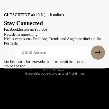
Zuhause
Wi
Owney
nd
Paws &
GUTSCHEINE
ab 10 € (auch online)
hu
Patch
nd
Stay Connected
Pomppa
hal
sbä
Facebook
Instagram
Youtube
Qchefs
Datenschutzerklärung
nde
Newsletteranmeldung
Rukka
r
Kontaktinformationen
Nichts verpassen - Produkte, Trends und Angebote direkt in Ihr
Sofa Dog
Postfach.
We
Impressum
Wear
iter
Versand
E-Mail
e
Suitical
Hal
AGB
TKC
Sie können den Newsletter jederzeit kostenlos
sbä
Massai
abbestellen.
Widerrufsrecht
nde
© 2026
Vici Nature
William
r
Geschäftsbedingungen und Richtlinien
Walker
Ge
Woolly
sch
Wolf
irre
Zedan
Lei
nen