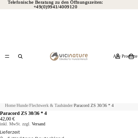
Telefonische Beratung zu den Öffnungszeiten:
Telefonische Beratung zu den Öffnungszeiten:
+49(0)9941/4009120
+49(0)9941/4009120
Alle Produkte
Home
/
Hunde
/
Flechtwerk & Taubänder
/
Paracord ZS 30/36 * 4
Paracord ZS 30/36 * 4
42,00 €
inkl. MwSt. zzgl.
Versand
Lieferzeit