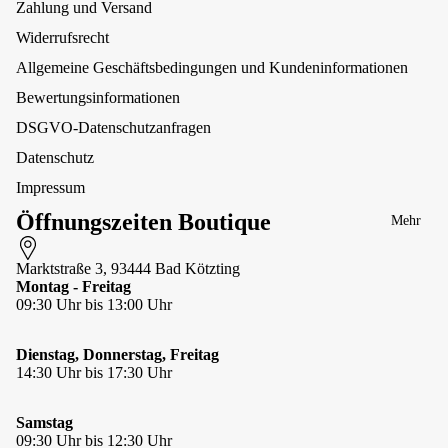
nde
n
Zahlung und Versand
deln &
r
Guru
Schließen
Un
Widerrufsrecht
Ma
ter
Horst on
Armbände
rtin
Allgemeine Geschäftsbedingungen und Kundeninformationen
we
Fire
r
gal
gs
Bewertungsinformationen
inter Art
Edle
e
Steine
&
Kay Line
DSGVO-Datenschutzanfragen
Zu
Ohrringe
Lills
Datenschutz
gst
Ringe
MATT
op
Impressum
p
Maul
Öffnungszeiten Boutique
Charman
Mehr
Per
Mein
t
len
Galgo
hal
Marktstraße 3, 93444 Bad Kötzting
Figuren &
Mellow
sbä
Montag - Freitag
Skulpture
Concept
nde
09:30 Uhr bis 13:00 Uhr
n
Store
r
Kleine
Moshiki
Te
Dienstag, Donnerstag, Freitag
Geschenki
xtil
Nijens
14:30 Uhr bis 17:30 Uhr
deen
hal
North
Schmunze
sbä
Sheep
lecke
Samstag
nde
09:30 Uhr bis 12:30 Uhr
r
Orbiloc
Schönes