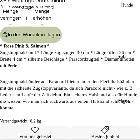
3 - 5 Werktage Deutschland
Hunde
3 - 7 Werktage Ausland
Menge
Menge
verringern
erhöhen
In den Warenkorb legen
* Rose Pink & Salmon *
Zugstopphalsband * Länge zugezogen 30 cm * Länge offen 36 cm *
Sofa
Breite 4 cm * silberne Beschläge * Paracordzugteil * Diamantknoten
Dog
mit Perle
Wear
Kü
RR
Zugstopphalsbänder aus Paracord bieten unter den Flechthalsbändern
hlp
-
mit die sicherste Zugstoppvariante, da sich Paracord nicht - wie z. B.
rod
Lin
Leder - im Laufe der Zeit dehnt. Ein sicheres Halsband also für Hunde,
ukt
e
Menschen
die wissen, wie man sich rückwärts aus einem Halsband schlängeln
e
Gas
könnte.
Bad
sige
&
hen
Versandgewicht:
0.2 kg
Unt
SD
erw
W
äsc
Von uns getestet
Beste Qualität