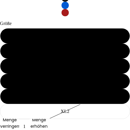
Größe
M1
M2
Hunde
L1
L2
XL1
XL2
Menge
Menge
verringern
erhöhen