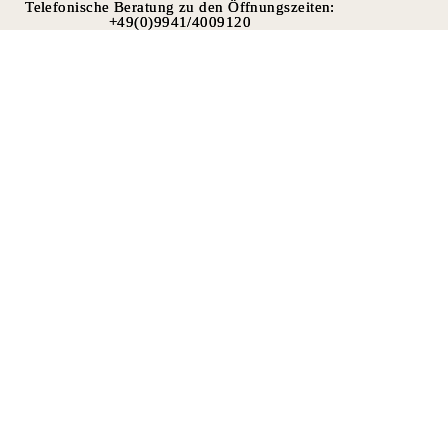
Telefonische Beratung zu den Öffnungszeiten:
Telefonische Beratung zu den Öffnungszeiten:
+49(0)9941/4009120
+49(0)9941/4009120