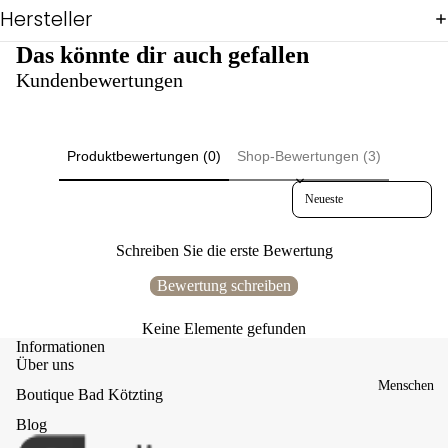
Hersteller
Pul
lis
Das könnte dir auch gefallen
&
Shi
Kundenbewertungen
rts
Ov
eral
ls
Produktbewertungen (0)
Shop-Bewertungen (3)
Reg
Sort reviews by
en
Sch
icki
Schreiben Sie die erste Bewertung
mic
ki
Bewertung schreiben
Üb
Keine Elemente gefunden
erg
Informationen
ang
Über uns
Wi
Menschen
Boutique Bad Kötzting
nter
Bul
Blog
ly-