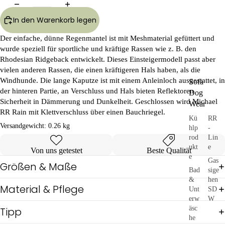
In den Warenkorb legen
Der einfache, dünne Regenmantel ist mit Meshmaterial gefüttert und
wurde speziell für sportliche und kräftige Rassen wie z. B. den
Rhodesian Ridgeback entwickelt. Dieses Einsteigermodell passt aber
vielen anderen Rassen, die einen kräftigeren Hals haben, als die
Windhunde. Die lange Kaputze ist mit einem Anleinloch ausgestattet, in
Sofa
der hinteren Partie, an Verschluss und Hals bieten Reflektoren
Dog
Sicherheit in Dämmerung und Dunkelheit. Geschlossen wird Michael
Wear
RR Rain mit Klettverschluss über einen Bauchriegel.
Kü
RR
Versandgewicht:
0.26 kg
hlp
-
rod
Lin
ukt
e
Von uns getestet
Beste Qualität
e
Gas
Größen & Maße
Bad
sige
&
hen
Material & Pflege
Unt
SD
erw
W
äsc
Tipp
he