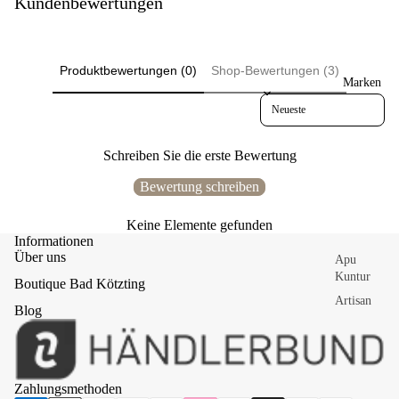
Kundenbewertungen
mic
Pullis,
ki
Shirts &
Tops
Üb
Produktbewertungen (0)
Shop-Bewertungen (3)
erg
Röcke &
Marken
ang
Kleider
Sort reviews by
Wi
Schuhe &
nter
Socken
Bul
Schreiben Sie die erste Bewertung
ly-
Accessoi
Bewertung schreiben
Lin
res
e
Börsen &
Keine Elemente gefunden
Informationen
Mappen
Ga
Ru
Über uns
Apu
Gürtel
ssi
he
Kuntur
Boutique Bad Kötzting
ge
pol
Handschu
Artisan
he
he &
Blog
Ku
Communit
Stulpen
n
sch
y
elb
Mützen &
Au
Ballistol
ette
Stirnbänd
fbe
n
er
Brott
wa
Zahlungsmethoden