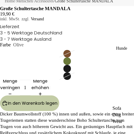
Home
/
Menschen
/
Accessoires
/
Große Schultertasche MANDALA
Große Schultertasche MANDALA
19,90 €
inkl. MwSt. zzgl.
Versand
Lieferzeit
3 - 5 Werktage Deutschland
3 - 7 Werktage Ausland
Farbe
Olive
Hunde
Menge
Menge
verringern
erhöhen
In den Warenkorb legen
Sofa
Dicker Baumwollstoff (100 %) innen und außen, sowie ein extra breiter
Dog
Trageriemen statten diese wunderschöne Boho Schultertasche zum
Wear
Tragen von auch höherem Gewicht aus. Ein geräumiges Hauptfach mit
Kü
RR
Reißverschluss und zusätzlichem Kokosknopf mit Schlaufe, je eine