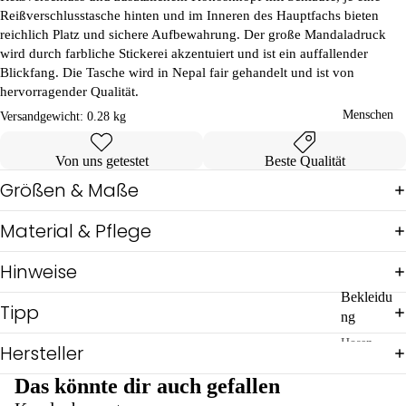
hlp
-
Reißverschlusstasche hinten und im Inneren des Hauptfachs bieten
rod
Lin
reichlich Platz und sichere Aufbewahrung. Der große Mandaladruck
ukt
e
wird durch farbliche Stickerei akzentuiert und ist ein auffallender
e
Gas
Blickfang. Die Tasche wird in Nepal fair gehandelt und ist von
Bad
sige
hervorragender Qualität.
&
hen
Menschen
Unt
SD
Versandgewicht:
0.28 kg
erw
W
äsc
Von uns getestet
Beste Qualität
he
Größen & Maße
Pul
lis
Material & Pflege
&
Shi
rts
Hinweise
Ov
Bekleidu
eral
Tipp
ng
ls
Hosen
Reg
Hersteller
en
Jacken,
Das könnte dir auch gefallen
Mäntel &
Sch
Ponchos
icki