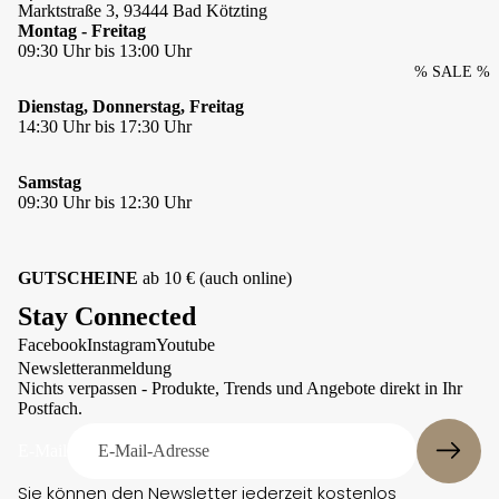
Horst on
Marktstraße 3, 93444 Bad Kötzting
Ringe
sbä
Fire
Montag - Freitag
nde
09:30 Uhr bis 13:00 Uhr
inter Art
r
Charman
% SALE %
Kay Line
Te
t
Dienstag, Donnerstag, Freitag
xtil
Lills
14:30 Uhr bis 17:30 Uhr
Figuren &
hal
MATT
Skulpture
sbä
n
Maul
nde
Samstag
r
Kleine
09:30 Uhr bis 12:30 Uhr
Mein
Geschenki
Galgo
Wi
deen
nd
Mellow
hu
Schmunze
Concept
GUTSCHEINE
ab 10 € (auch online)
nd
lecke
Store
Stay Connected
hal
Schönes
Moshiki
sbä
Zuhause
Facebook
Instagram
Youtube
nde
Datenschutzerklärung
Nijens
Newsletteranmeldung
r
Kontaktinformationen
North
Nichts verpassen - Produkte, Trends und Angebote direkt in Ihr
We
Postfach.
Sheep
Impressum
iter
Orbiloc
e
Versand
E-Mail
Hal
Owney
AGB
sbä
Sie können den Newsletter jederzeit kostenlos
Paws &