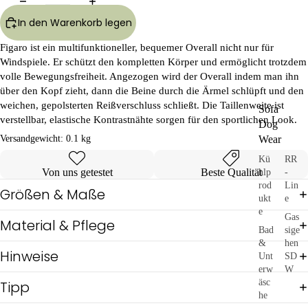
In den Warenkorb legen
Figaro ist ein multifunktioneller, bequemer Overall nicht nur für
Windspiele. Er schützt den kompletten Körper und ermöglicht trotzdem
volle Bewegungsfreiheit. Angezogen wird der Overall indem man ihn
über den Kopf zieht, dann die Beine durch die Ärmel schlüpft und den
weichen, gepolsterten Reißverschluss schließt. Die Taillenweite ist
Sofa
verstellbar, elastische Kontrastnähte sorgen für den sportlichen Look.
Dog
Versandgewicht:
0.1 kg
Wear
Kü
RR
Von uns getestet
Beste Qualität
hlp
-
rod
Lin
Größen & Maße
ukt
e
e
Gas
Material & Pflege
Bad
sige
&
hen
Hinweise
Unt
SD
erw
W
äsc
Tipp
he