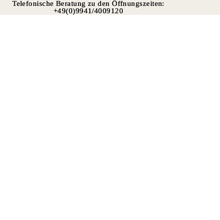
Telefonische Beratung zu den Öffnungszeiten:
Telefonische Beratung zu den Öffnungszeiten:
+49(0)9941/4009120
+49(0)9941/4009120