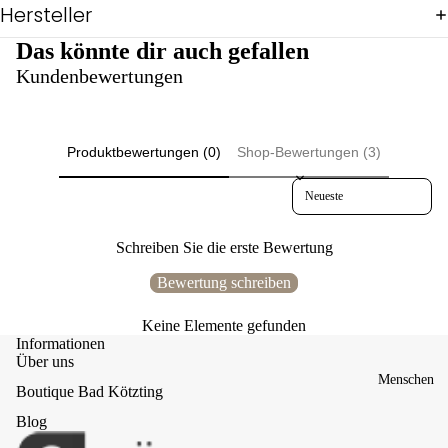
Pul
Hersteller
lis
Das könnte dir auch gefallen
&
Shi
Kundenbewertungen
rts
Ov
eral
ls
Produktbewertungen (0)
Shop-Bewertungen (3)
Reg
Sort reviews by
en
Sch
icki
Schreiben Sie die erste Bewertung
mic
ki
Bewertung schreiben
Üb
Keine Elemente gefunden
erg
Informationen
ang
Über uns
Wi
Menschen
Boutique Bad Kötzting
nter
Bul
Blog
ly-