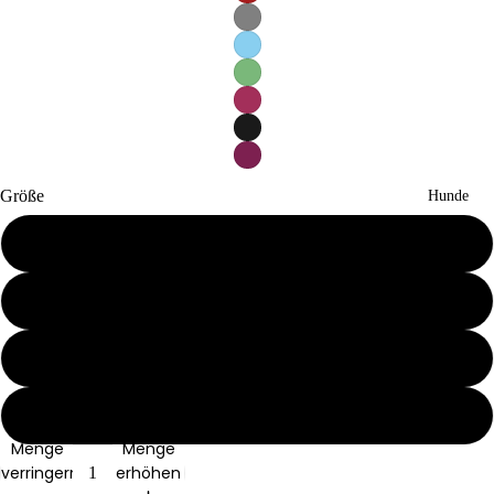
Größe
Hunde
XS0
XS1
XS2
S1
Menge
Menge
verringern
erhöhen