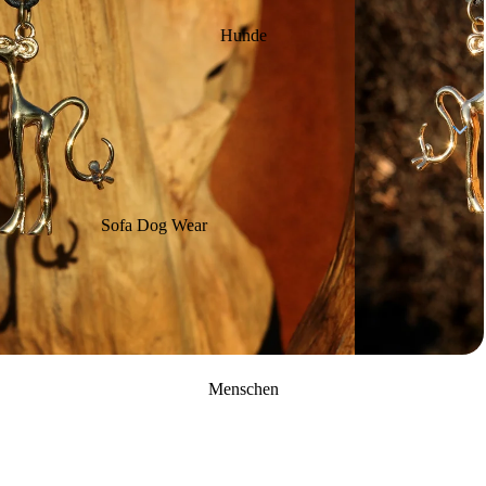
Hunde
Sofa Dog Wear
Kühlprodukte
RR-Line
Bad & Unterwäsche
Gassigehen SDW
Pullis & Shirts
Overalls
Regen
Menschen
Schickimicki
Übergang
Winter