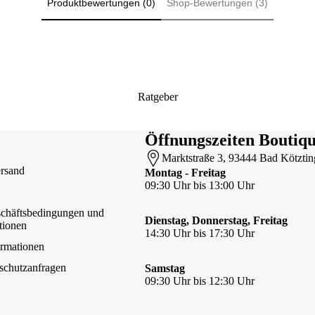
Produktbewertungen (0)
Shop-Bewertungen (3)
Taschen & Sidebags
Ballistol
Qchefs
Brott Barcelona
Zedan
Schmuck
Buddys Dogwear
Anhänger & Ketten
Chaskee
Teamwork
Anstecknadeln & Schließen
curli
Apport & Spiel
Ratgeber
Armbänder
Dazzling Paw
Mäntel für Gassigänger
Jewelery
Edle Steine
Taschen für Gassigänger
Öffnungszeiten Boutiq
Doctor Bark
Ohrringe
Sichtbar & Sicher
Marktstraße 3, 93444 Bad Kötztin
DWAM
Ringe
Maulkörbe
rsand
Montag - Freitag
eydl Wood Jewelery
09:30 Uhr bis 13:00 Uhr
Charmant
Frau Frauchen
chäftsbedingungen und
Figuren & Skulpturen
Greenburry
Dienstag, Donnerstag, Freitag
tionen
Kleine Geschenkideen
14:30 Uhr bis 17:30 Uhr
Guru
rmationen
Schmunzelecke
Horst on Fire
chutzanfragen
Samstag
Schönes Zuhause
inter Art
09:30 Uhr bis 12:30 Uhr
Kay Line
Lills