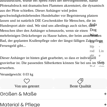
auszudrücken, wurde bei
Speed ​​Paws
der hervorgehobene, starke
Pfotenabdruck mit dramatischen Flammen akzentuiert, die dynamisch
aus der Pfote schießen. Dieser Anhänger wird jeden
geschwindigkeitsliebenden Hundehalter vor Begeisterung platzen
lassen und ist natürlich DIE Geschenkidee für Menschen, die im
Sofa
Hundesport aktiv sind. Wir sind uns allerdings auch sicher, dass
Dog
Menschen über den Anhänger schmunzeln, wenn sie einen
Wear
mehrbeinigen Drückeberger zu Hause haben, der beim anstehenden
Bad, der geplanten Krallenpflege oder der längst fälligen Zahnpflege
Kü
RR
Fersengeld gibt...
hlp
-
rod
Lin
ukt
e
Dieser Anhänger ist hinten glatt gearbeitet, so dass er individuell
e
Gas
gravierbar ist. Die passenden Silberketten können Sie bei uns im Shop
Bad
sige
erwerben.
&
hen
Versandgewicht:
0.03 kg
Unt
SD
erw
W
äsc
Von uns getestet
Beste Qualität
he
Größen & Maße
Pul
lis
Material & Pflege
&