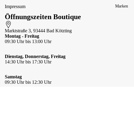
gal
gs
he &
Impressum
Marken
e
Stulpen
&
Öffnungszeiten Boutique
Mützen &
Zu
Stirnbänd
gst
Marktstraße 3, 93444 Bad Kötzting
er
op
Montag - Freitag
p
Schals &
09:30 Uhr bis 13:00 Uhr
Tücher
Per
len
Taschen-
hal
Dienstag, Donnerstag, Freitag
&
sbä
14:30 Uhr bis 17:30 Uhr
Schlüssela
nde
nhänger
r
Samstag
Taschen &
Te
09:30 Uhr bis 12:30 Uhr
Sidebags
xtil
hal
Schmuck
sbä
GUTSCHEINE
ab 10 € (auch online)
nde
Apu
Anhänger
r
56,00 €
Kuntur
Stay Connected
& Ketten
Wi
Artisan
Ansteckna
Facebook
Instagram
Youtube
nd
Datenschutzerklärung
Communit
deln &
Newsletteranmeldung
hu
y
Schließen
Kontaktinformationen
Nichts verpassen - Produkte, Trends und Angebote direkt in Ihr