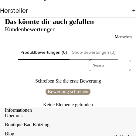
Shi
rts
Hersteller
Ov
Das könnte dir auch gefallen
eral
Kundenbewertungen
ls
Reg
Menschen
en
Sch
Produktbewertungen (0)
Shop-Bewertungen (3)
icki
mic
Sort reviews by
ki
Üb
Schreiben Sie die erste Bewertung
erg
ang
Bewertung schreiben
Wi
nter
Keine Elemente gefunden
Bul
Informationen
Über uns
ly-
Lin
Boutique Bad Kötzting
e
Blog