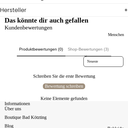
Shi
rts
Hersteller
Ov
Das könnte dir auch gefallen
eral
Kundenbewertungen
ls
Reg
Menschen
en
Sch
Produktbewertungen (0)
Shop-Bewertungen (3)
icki
mic
Sort reviews by
ki
Üb
Schreiben Sie die erste Bewertung
erg
ang
Bewertung schreiben
Wi
nter
Keine Elemente gefunden
Bul
Informationen
Über uns
ly-
Lin
Boutique Bad Kötzting
e
Blog