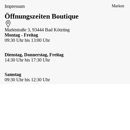
gal
gs
he &
Impressum
Marken
e
Stulpen
&
Öffnungszeiten Boutique
Mützen &
Zu
Stirnbänd
gst
Marktstraße 3, 93444 Bad Kötzting
er
op
Montag - Freitag
p
Schals &
09:30 Uhr bis 13:00 Uhr
Tücher
Per
len
Taschen-
hal
Dienstag, Donnerstag, Freitag
&
sbä
14:30 Uhr bis 17:30 Uhr
Schlüssela
nde
nhänger
r
Samstag
Taschen &
Te
09:30 Uhr bis 12:30 Uhr
Sidebags
xtil
hal
Schmuck
sbä
GUTSCHEINE
ab 10 € (auch online)
nde
Apu
Anhänger
r
63,00 €
Kuntur
Stay Connected
& Ketten
Wi
Artisan
Ansteckna
Facebook
Instagram
Youtube
nd
Datenschutzerklärung
Communit
deln &
Newsletteranmeldung
hu
y
Schließen
Kontaktinformationen
Nichts verpassen - Produkte, Trends und Angebote direkt in Ihr