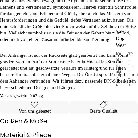
entlang eines Pfades bewegt, um die dynamisch fließende Reise des
Lernens und Verstehens zu symbolisieren. Hierbei steht die Schriftrolle
für das gemeinsame Erleben und Glück, aber auch das Meistern von
Herausforderungen und die Geduld, tiefes Vertrauen aufzubauen. Die
unterschiedliche Größe der vier Pfoten weist auf die Zeitlinie der Reise
Sofa
hin. Vielleicht symbolisiert sie die Zeit von der Geburt bis zum Tod,
Dog
oder auch von einem Zusammenfinden bis zur Trennung.
Wear
Kü
RR
Der Anhänger ist auf der Rückseite glatt gearbeitet und kann somit
hlp
-
graviert werden. Auf der Vorderseite ist er in Hoch-Tief-Struktur
rod
Lin
gearbeitet und hat geschwärzte Verläufe im Hintergrund für einen
ukt
e
bessere Kontrast des erhabenen Weges. Die Öse ist spiralförmig fest mit
e
Gas
dem Anhänger verbunden. Wir führen dazu passende DPJ-Silberketten
Bad
sige
in verschiedenen Designs und Längen.
&
hen
Versandgewicht:
0.03 kg
Unt
SD
erw
W
äsc
Von uns getestet
Beste Qualität
he
Größen & Maße
Pul
lis
Material & Pflege
&